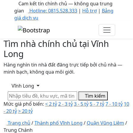
Cam kết tin chính chủ — không qua trung
gian
Hotline: 0815.528.333
|
Hỗ trợ
|
Bảng
giá dịch vụ
Tìm nhà
chính chủ
tại Vĩnh
Long
Hàng nghìn tin nhà đất đăng trực tiếp bởi chủ nhà —
minh bạch, không qua môi giới.
Vĩnh Long
Tìm kiếm
Mức giá phổ biến:
< 2 tỷ
2 - 3 tỷ
3 - 5 tỷ
5 - 7 tỷ
7 - 10 tỷ
10
- 20 tỷ
> 20 tỷ
Trang chủ
/
Thành phố Vĩnh Long
/
Quận Vũng Liêm
/
Trung Chánh