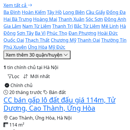
Xem tất cả
Ba Đình
Hoàn Kiếm
Tây Hồ
Long Biên
Cầu Giấy
Đống Đa
Hai Bà Trưng
Hoàng Mai
Thanh Xuân
Sóc Sơn
Đông Anh
Gia Lâm
Nam Từ Liêm
Thanh Trì
Bắc Từ Liêm
Mê Linh
Hà
Đông
Sơn Tây
Ba Vì
Phúc Thọ
Đan Phượng
Hoài Đức
Quốc Oai
Thạch Thất
Chương Mỹ
Thanh Oai
Thường Tín
Phú Xuyên
Ứng Hòa
Mỹ Đức
Xem thêm 30 quận/huyện
1
tin chính chủ tại Hà Nội
Lọc
Mới nhất
Chính chủ
20 tháng trước
Bán đất
CC bán gấp lô đất đấu giá 114m, Tử
Dương, Cao Thành, Ứng Hòa
Cao Thành, Ứng Hòa, Hà Nội
114 m²