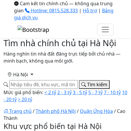
Cam kết tin chính chủ — không qua trung
gian
Hotline: 0815.528.333
|
Hỗ trợ
|
Bảng
giá dịch vụ
Tìm nhà
chính chủ
tại Hà Nội
Hàng nghìn tin nhà đất đăng trực tiếp bởi chủ nhà —
minh bạch, không qua môi giới.
Hà Nội
Tìm kiếm
Mức giá phổ biến:
< 2 tỷ
2 - 3 tỷ
3 - 5 tỷ
5 - 7 tỷ
7 - 10 tỷ
10
- 20 tỷ
> 20 tỷ
Trang chủ
/
Thành phố Hà Nội
/
Quận Ứng Hòa
/
Cao
Thành
Khu vực phổ biến tại Hà Nội